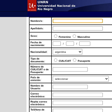
Nombre/s:
Apellido/s:
Sexo:
Femenino
Masculino
Fecha de
/
/
nacimiento:
Nacionalidad:
Tipo de
CUIL/CUIT
Pasaporte
documento:
Número de
CUIL/CUIT o de
Pasaporte:
País de
emisión:
Nombre de
Usuario:
Correo
electrónico:
Repita correo
electrónico:
Teléfono de